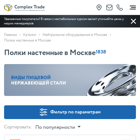
Уважаемые покупатели!
В связи с нестабильным курсом валют уточняйте цены у
наших менеджеров
Главная
Каталог
Нейтральное оборудование в Москве
Полки настенные в Москве
Полки настенные в Москве
1838
Фильтр по параметрам
Сортировать:
По популярности