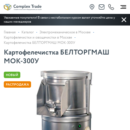
Уважаемые покупатели!
В связи с нестабильным курсом валют уточняйте цены у
наших менеджеров
Главная
Каталог
Электромеханическое в Москве
Картофелечистки и овощечистки в Москве
Картофелечистка БЕЛТОРГМАШ МОК-300У
Картофелечистка БЕЛТОРГМАШ
МОК-300У
НОВЫЙ
РАСПРОДАЖА