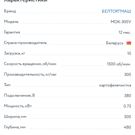
Уменьшенная габаритная высота машин для их
устойчивости при работе
Бренд
БЕЛТОРГМАШ
Производится в соответствии с требованиями
Модель
МОК-300У
стандарта СТБ ISO 9001-2009
Гарантия
12 мес.
Дополнительные характеристики:
Страна-производитель
Беларусь
Время на обработку, не более: 2 мин.
Загрузка, кг
10
Мощность установленного двигателя: 0,55 кВт
Скорость вращения, об/мин
1500 об/мин.
Внимание! Изображение товара может отличаться от
оригинала и представлено в ознакомительных целях.
Производительность, кг/час
300
Тип
картофелечистка
Подключение, В
380
Мощность, кВт
0.75
Ширина, мм
500
Глубина, мм
480