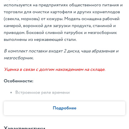
используется на предприятиях общественного питания и
торговли для очистки картофеля и других корнеплодов
(свекла, морковь) от кожуры. Модель оснащена рабочей
камерой, воронкой для загрузки продукта, станиной и
приводом. Боковой сливной патрубок и мезгосборник
выполнены из нержавеющей стали.
В комплект поставки входят 2 диска, чаша абразивная и
мезгосборник.
Уценка в связи с долгим нахождением на складе.
Особенности:
Встроенное реле времени
Эксплуатация при температуре окружающей среды
от 1 до 35 °С
Подробнее
Удаление мезги через отверстия на дне машины по
сливному шлангу в канализацию напрямую или
через фильтр-отстойник
Характеристики